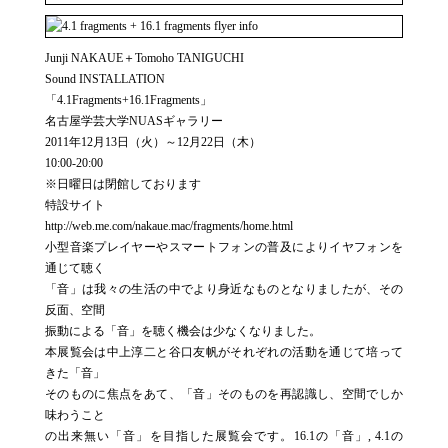
Junji NAKAUE＋Tomoho TANIGUCHI
Sound INSTALLATION
「4.1Fragments+16.1Fragments」
名古屋学芸大学NUASギャラリー
2011年12月13日（火）～12月22日（木）
10:00-20:00
※日曜日は閉館しております
特設サイト
http://web.me.com/nakaue.mac/fragments/home.html
小型音楽プレイヤーやスマートフォンの普及によりイヤフォンを
通じて聴く
「音」は我々の生活の中でより身近なものとなりましたが、その
反面、空間
振動による「音」を聴く機会は少なくなりました。
本展覧会は中上淳二と谷口友帆がそれぞれの活動を通じて培って
きた「音」
そのものに焦点をあて、「音」そのものを再認識し、空間でしか
味わうこと
の出来無い「音」を目指した展覧会です。16.1の「音」, 4.1の